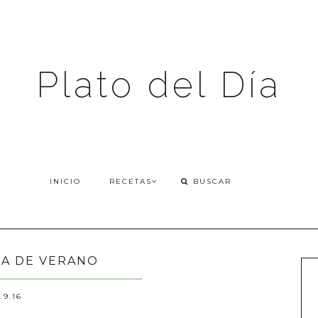
Plato del Día
INICIO
RECETAS
A DE VERANO
.9.16