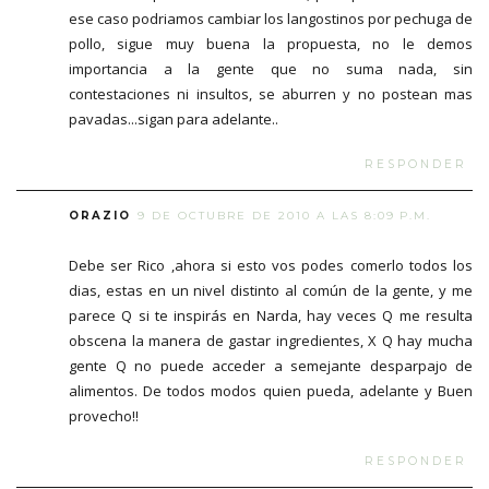
ese caso podriamos cambiar los langostinos por pechuga de
pollo, sigue muy buena la propuesta, no le demos
importancia a la gente que no suma nada, sin
contestaciones ni insultos, se aburren y no postean mas
pavadas...sigan para adelante..
RESPONDER
ORAZIO
9 DE OCTUBRE DE 2010 A LAS 8:09 P.M.
Debe ser Rico ,ahora si esto vos podes comerlo todos los
dias, estas en un nivel distinto al común de la gente, y me
parece Q si te inspirás en Narda, hay veces Q me resulta
obscena la manera de gastar ingredientes, X Q hay mucha
gente Q no puede acceder a semejante desparpajo de
alimentos. De todos modos quien pueda, adelante y Buen
provecho!!
RESPONDER