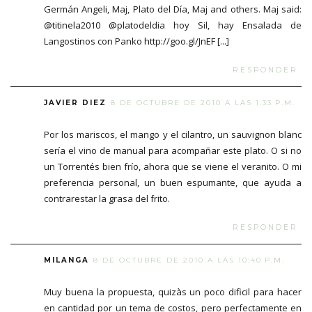
Germán Angeli, Maj, Plato del Día, Maj and others. Maj said:
@titinela2010 @platodeldia hoy Sil, hay Ensalada de
Langostinos con Panko http://goo.gl/JnEF [...]
RESPONDER
JAVIER DIEZ
8 DE OCTUBRE DE 2010 A LAS 1:33 P.M.
Por los mariscos, el mango y el cilantro, un sauvignon blanc
sería el vino de manual para acompañar este plato. O si no
un Torrentés bien frío, ahora que se viene el veranito. O mi
preferencia personal, un buen espumante, que ayuda a
contrarestar la grasa del frito.
RESPONDER
MILANGA
8 DE OCTUBRE DE 2010 A LAS 10:40 P.M.
Muy buena la propuesta, quizàs un poco dificil para hacer
en cantidad por un tema de costos, pero perfectamente en