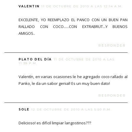
VALENTIN
11 DE OCTUBRE DE 2010 A LAS 12:14 A.M.
EXCELENTE, YO REEMPLAZO EL PANCO CON UN BUEN PAN
RALLADO CON COCO......CON EXTRABRUT...Y BUENOS
AMIGOS..
RESPONDER
PLATO DEL DÍA
11 DE OCTUBRE DE 2010 A LAS
11:38 P.M.
Valentín, en varias ocasiones le he agregado coco rallado al
Panko, le da un sabor genial! Es un muy buen dato!
RESPONDER
SOLE
12 DE OCTUBRE DE 2010 A LAS 5:50 P.M.
Delicioso! es dificil limpiar langostinos???