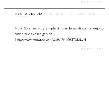
RESPONDER
PLATO DEL DÍA
12 DE OCTUBRE DE 2010 A LAS
10:04 P.M.
Hola Sole, es muy simple limpiar langostinos, te dejo un
video que explica genial!
http://www.youtube.com/watch?v=M9GTUjULdl4
RESPONDER