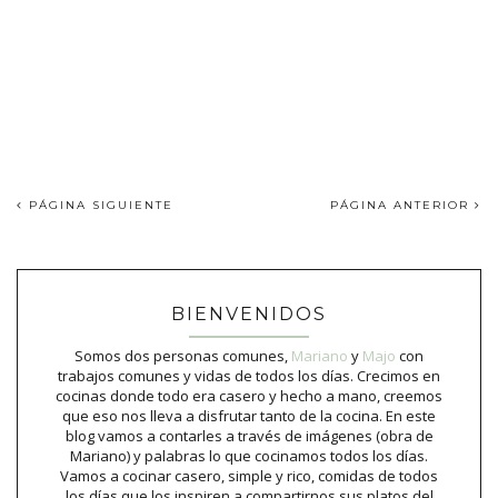
PÁGINA SIGUIENTE
PÁGINA ANTERIOR
BIENVENIDOS
Somos dos personas comunes,
Mariano
y
Majo
con
trabajos comunes y vidas de todos los días. Crecimos en
cocinas donde todo era casero y hecho a mano, creemos
que eso nos lleva a disfrutar tanto de la cocina. En este
blog vamos a contarles a través de imágenes (obra de
Mariano) y palabras lo que cocinamos todos los días.
Vamos a cocinar casero, simple y rico, comidas de todos
los días que los inspiren a compartirnos sus platos del