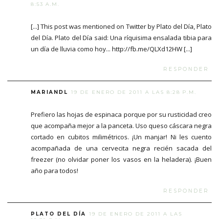
8:53 A.M.
[...] This post was mentioned on Twitter by Plato del Día, Plato
del Día. Plato del Día said: Una ríquisima ensalada tibia para
un día de lluvia como hoy... http://fb.me/QLXd12HW [...]
RESPONDER
MARIANDL
19 DE ENERO DE 2011 A LAS 8:28 P.M.
Prefiero las hojas de espinaca porque por su rusticidad creo
que acompaña mejor a la panceta. Uso queso cáscara negra
cortado en cubitos milimétricos. ¡Un manjar! Ni les cuento
acompañada de una cervecita negra recién sacada del
freezer (no olvidar poner los vasos en la heladera). ¡Buen
año para todos!
RESPONDER
PLATO DEL DÍA
19 DE ENERO DE 2011 A LAS