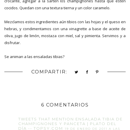
crocante, agregar a la sartén los champignones hasta que estén
cocidos. Quedan con una textura tierna y un color caramelo.
Mezclamos estos ingredientes aún tibios con las hojas y el queso en
hebras, y condimentamos con una vinagrette a base de aceite de
oliva, jugo de limón, mostaza con miel, sal y pimienta. Servimos y a
disfrutar.
Se animan a las ensaladas tibias?
COMPARTIR:
6 COMENTARIOS
TWEETS THAT MENTION ENSALADA TIBIA DE
CHAMPIGNONES Y PANCETA | PLATO DEL
DÍA -- TOPSY.COM
19 DE ENERO DE 2011 A LAS