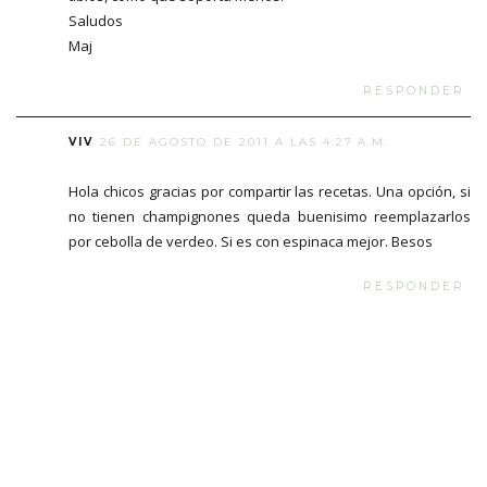
Saludos
Maj
RESPONDER
VIV
26 DE AGOSTO DE 2011 A LAS 4:27 A.M.
Hola chicos gracias por compartir las recetas. Una opción, si
no tienen champignones queda buenisimo reemplazarlos
por cebolla de verdeo. Si es con espinaca mejor. Besos
RESPONDER