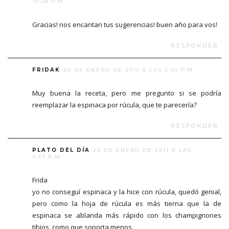
10:38 P.M.
Gracias! nos encantan tus sugerencias! buen año para vos!
RESPONDER
FRIDAK
20 DE ENERO DE 2011 A LAS 2:50 P.M.
Muy buena la receta, pero me pregunto si se podría
reemplazar la espinaca por rúcula, que te parecería?
RESPONDER
PLATO DEL DÍA
20 DE ENERO DE 2011 A LAS
3:47 P.M.
Frida
yo no conseguí espinaca y la hice con rúcula, quedó genial,
pero como la hoja de rúcula es más tierna que la de
espinaca se ablanda más rápido con los champignones
tibios, como que soporta menos.