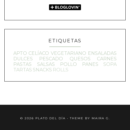
ETIQUETAS
APTO CELÍACO
VEGETARIANO
ENSALADAS
DULCES
PESCADO
QUESOS
CARNES
PASTAS
SALSAS
POLLO
PANES
SOPA
TARTAS
SNACKS
ROLLS
©
2026
PLATO DEL DÍA
• THEME BY
MAIRA G.