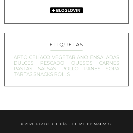
ETIQUETAS
APTO CELÍACO
VEGETARIANO
ENSALADAS
DULCES
PESCADO
QUESOS
CARNES
PASTAS
SALSAS
POLLO
PANES
SOPA
TARTAS
SNACKS
ROLLS
©
2026
PLATO DEL DÍA
• THEME BY
MAIRA G.