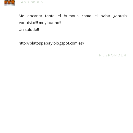
LAS 2:38 P.M.
Me encanta tanto el humous como el baba ganush!!
exquisito!!! muy bueno!!
Un saludo!!
http://platospapay.blogspot.com.es/
RESPONDER